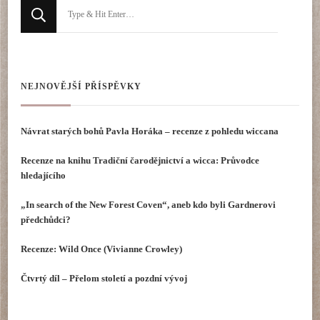
Hledáte
něco
?
NEJNOVĚJŠÍ PŘÍSPĚVKY
Návrat starých bohů Pavla Horáka – recenze z pohledu wiccana
Recenze na knihu Tradiční čarodějnictví a wicca: Průvodce
hledajícího
„In search of the New Forest Coven“, aneb kdo byli Gardnerovi
předchůdci?
Recenze: Wild Once (Vivianne Crowley)
Čtvrtý díl – Přelom století a pozdní vývoj