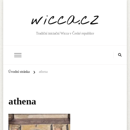
wicca.cz
Tradiční iniciační Wicca v České republice
Úvodní stránka
athena
athena