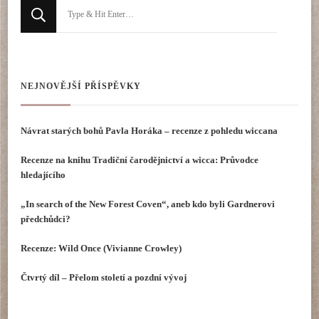
Hledáte
něco
?
NEJNOVĚJŠÍ PŘÍSPĚVKY
Návrat starých bohů Pavla Horáka – recenze z pohledu wiccana
Recenze na knihu Tradiční čarodějnictví a wicca: Průvodce
hledajícího
„In search of the New Forest Coven“, aneb kdo byli Gardnerovi
předchůdci?
Recenze: Wild Once (Vivianne Crowley)
Čtvrtý díl – Přelom století a pozdní vývoj