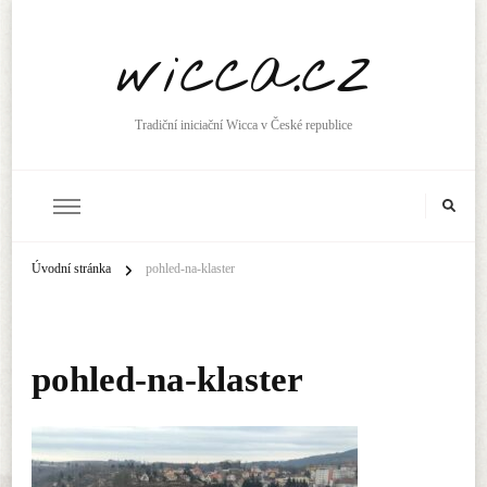
wicca.cz
Tradiční iniciační Wicca v České republice
Úvodní stránka
pohled-na-klaster
pohled-na-klaster