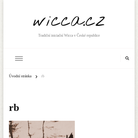
wicca.cz
Tradiční iniciační Wicca v České republice
Úvodní stránka
rb
rb