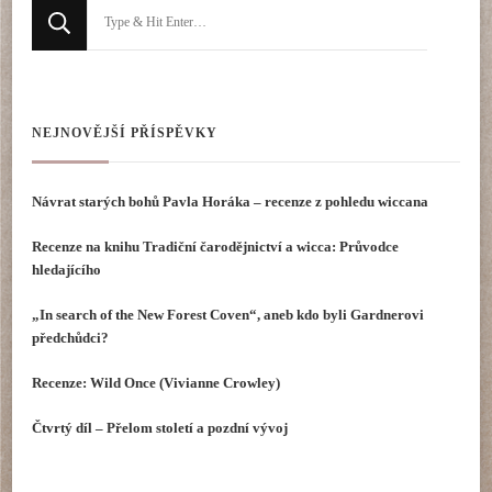
Hledáte
něco
?
NEJNOVĚJŠÍ PŘÍSPĚVKY
Návrat starých bohů Pavla Horáka – recenze z pohledu wiccana
Recenze na knihu Tradiční čarodějnictví a wicca: Průvodce
hledajícího
„In search of the New Forest Coven“, aneb kdo byli Gardnerovi
předchůdci?
Recenze: Wild Once (Vivianne Crowley)
Čtvrtý díl – Přelom století a pozdní vývoj