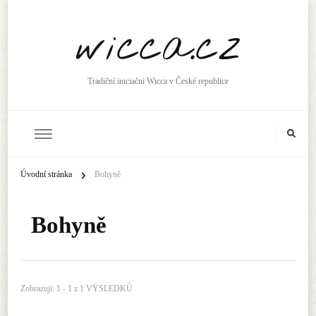
wicca.cz
Tradiční iniciační Wicca v České republice
Úvodní stránka
Bohyně
Bohyně
Zobrazuji: 1 - 1 z 1 VÝSLEDKŮ