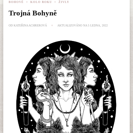
BOHOVÉ
KOLO ROKU
ŽIVLY
Trojná Bohyně
OD
KATEŘINA ACHREROVÁ
AKTUALIZOVÁNO NA
5 LEDNA, 2022