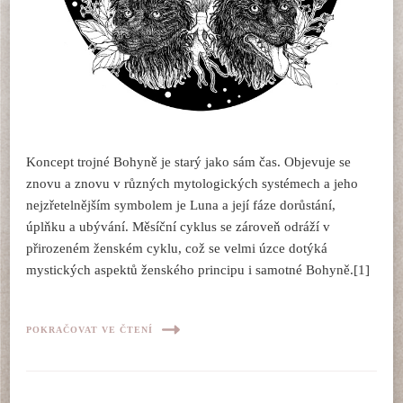
Koncept trojné Bohyně je starý jako sám čas. Objevuje se
znovu a znovu v různých mytologických systémech a jeho
nejzřetelnějším symbolem je Luna a její fáze dorůstání,
úplňku a ubývání. Měsíční cyklus se zároveň odráží v
přirozeném ženském cyklu, což se velmi úzce dotýká
mystických aspektů ženského principu i samotné Bohyně.[1]
POKRAČOVAT VE ČTENÍ