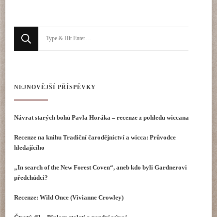
Hledáte
něco
?
NEJNOVĚJŠÍ PŘÍSPĚVKY
Návrat starých bohů Pavla Horáka – recenze z pohledu wiccana
Recenze na knihu Tradiční čarodějnictví a wicca: Průvodce
hledajícího
„In search of the New Forest Coven“, aneb kdo byli Gardnerovi
předchůdci?
Recenze: Wild Once (Vivianne Crowley)