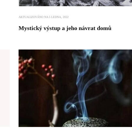
AKTUALIZOVÁNO NA
5 LEDNA, 2022
Mystický výstup a jeho návrat domů