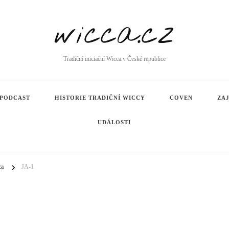
wicca.cz
Tradiční iniciační Wicca v České republice
PODCAST
HISTORIE TRADIČNÍ WICCY
COVEN
ZA
UDÁLOSTI
cca
JA-1