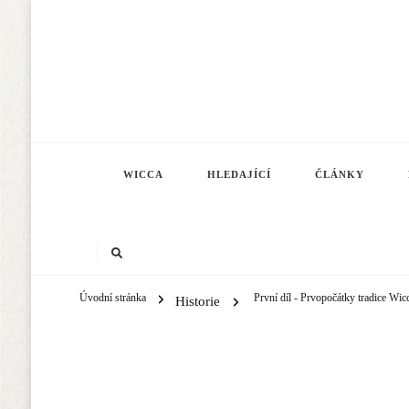
WICCA
HLEDAJÍCÍ
ČLÁNKY
Úvodní stránka
První díl - Prvopočátky tradice Wi
Historie