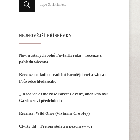
Hledáte
něco
?
NEJNOVĚJŠÍ PŘÍSPĚVKY
Návrat starých bohů Pavla Horáka – recenze z
pohledu wiccana
Recenze na knihu Tradiční čarodějnictví a wicca:
Průvodce hledajícího
„In search of the New Forest Coven“, aneb kdo byli
Gardnerovi předchůdci?
Recenze: Wild Once (Vivianne Crowley)
Čtvrtý díl – Přelom století a pozdní vývoj