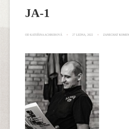
JA-1
OD
KATEŘINA ACHREROVÁ
27 LEDNA, 2022
ZANECHAT KOME